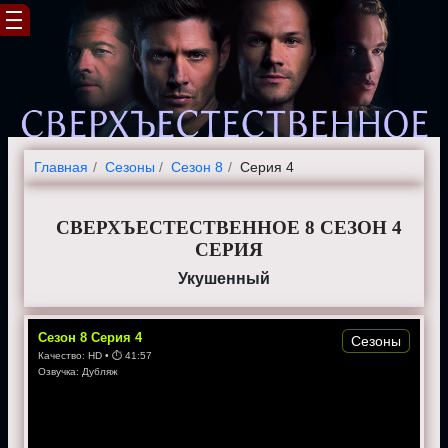
Главная
Cезоны
Сезон 8
Серия 4
СВЕРХЪЕСТЕСТВЕННОЕ 8 СЕЗОН 4
СЕРИЯ
Укушенный
Сезон
8
Серия
4
Сезоны
Качество:
HD
• ⏱
41:57
Озвучка:
Дубляж