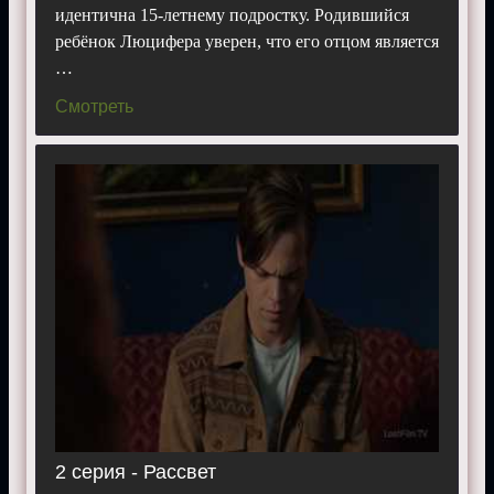
Актеры:
Миша Коллинз, Джаред Падалеки, Лорен
идентична 15-летнему подростку. Родившийся
Коэн, Марк Пеллегрино, Кэти Кэссиди, Александр
ребёнок Люцифера уверен, что его отцом является
Кэлверт, Лорен Коэн, Марк А. Шеппард.
…
Смотреть 13 сезон «
Сверхъестественное
»
Смотреть
бесплатно, в хорошем качестве, на телефоне,
планшете, пк или телевизоре.
2 серия - Рассвет