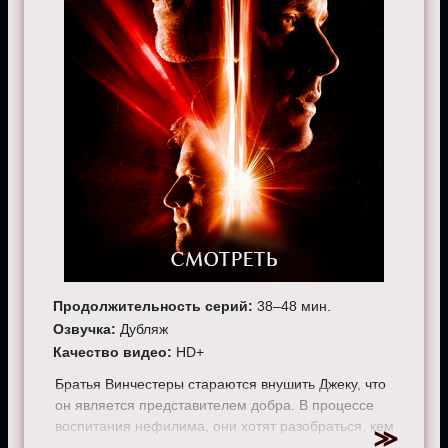
Продолжительность серий:
38–48 мин.
Озвучка:
Дубляж
Качество видео:
HD+
Братья Винчестеры стараются внушить Джеку, что
он является представителем добра. В процессе
воспитания нефилима, они хотят разобраться, кем
в реальности он является, сыном дьявола или