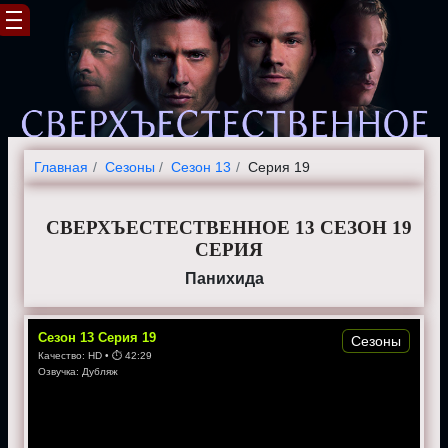
Главная
Cезоны
Сезон 13
Серия 19
СВЕРХЪЕСТЕСТВЕННОЕ 13 СЕЗОН 19
СЕРИЯ
Панихида
Сезон
13
Серия
19
Сезоны
Качество:
HD
• ⏱
42:29
Озвучка:
Дубляж