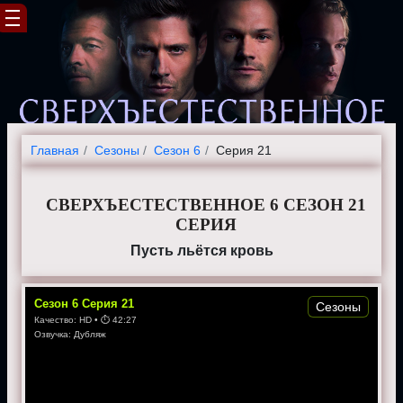
Главная
Cезоны
Сезон 6
Серия 21
СВЕРХЪЕСТЕСТВЕННОЕ 6 СЕЗОН 21
СЕРИЯ
Пусть льётся кровь
Сезон
6
Серия
21
Сезоны
Качество:
HD
• ⏱
42:27
Озвучка:
Дубляж