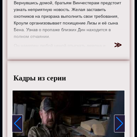
Вернувшись домой, братьям Винчестерам предстоит
узнать неприятную новость. Желая заставить
охотников на призрака выполнить свои требования,
Кроули организовывает похищение Лизы и её сына
Бена. Узнав о пропаже близких Дин находится в
полном отчаянии.
Он намерен любой ценой отыскать демона и
уничтожить его. Сэм видит страдания брата и
пытается найти похищенных. Неожиданно с ними
связывается неизвестный человек и предлагает
помощь в освобождении заложников. Не желая терять
Кадры из серии
возможность спасти пленников, братья принимают
решение воспользоваться предложением.
Режиссер:
Джон Шоуолтер
Актеры:
Миша Коллинз, Джаред Падалеки, Лорен Коэн,
Марк Пеллегрино, Кэти Кэссиди, Александр Кэлверт,
Лорен Коэн, Марк А. Шеппард.
Смотрите онлайн 6 сезон 21 серию
«
Сверхъестественное
» бесплатно в хорошем HD