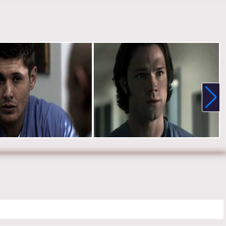
д.
е онлайн 5 сезон 11 серию «
Сверхъестественное
» бесплатно в
 HD качестве, на телефоне, планшете, пк или телевизоре на
pernaturalmp.ru.