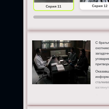
Серия 10
Серия 12
Серия 11
С брать
охотник
загадоч
уговари
притвор
Оказавш
информа
сталкив
взгляну
Режисс
Актеры
Пеллегр