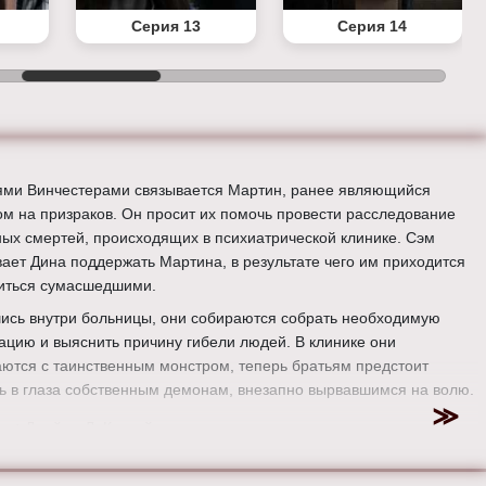
Серия 13
Серия 14
ями Винчестерами связывается Мартин, ранее являющийся
ом на призраков. Он просит их помочь провести расследование
ных смертей, происходящих в психиатрической клинике. Сэм
вает Дина поддержать Мартина, в результате чего им приходится
иться сумасшедшими.
ись внутри больницы, они собираются собрать необходимую
цию и выяснить причину гибели людей. В клинике они
аются с таинственным монстром, теперь братьям предстоит
ть в глаза собственным демонам, внезапно вырвавшимся на волю.
ер:
Джеймс Л. Конуэй
:
Миша Коллинз, Джаред Падалеки, Лорен Коэн, Марк
ино, Кэти Кэссиди, Александр Кэлверт, Лорен Коэн, Марк А.