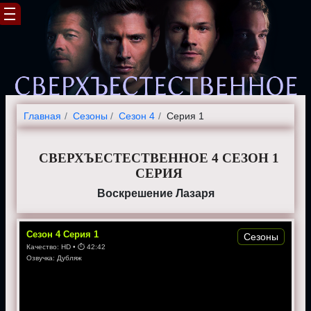
Главная
Cезоны
Сезон 4
Серия 1
СВЕРХЪЕСТЕСТВЕННОЕ 4 СЕЗОН 1
СЕРИЯ
Воскрешение Лазаря
Сезон
4
Серия
1
Сезоны
Качество:
HD
• ⏱
42:42
Озвучка:
Дубляж